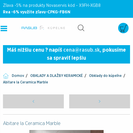
Zľava -5% na produkty Novaservis kód - X9FH-XGB8
Rea -6% využite zľavu-CPKG-FB6N
Máš nižšiu cenu ? napíš
cena@rasub.sk
, pokusíme
sa spraviť lepšiu
Domov
OBKLADY A DLAŽBY KERAMICKÉ
Obklady do kúpeľne
Abitare la Ceramica Marble
Abitare la Ceramica Marble