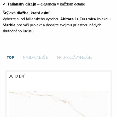
✔
Taliansky dizajn
– elegancia v každom detaile
Štýlová dlažba, ktorá oslní!
Vyberte si od
talianskeho výrobcu
Abitare La Ceramica
kolekciu
Marble
pre váš projekt a dodajte svojmu priestoru
nádych
skutočného luxusu
TOP
NAJLACNEJŠIE
NAJPREDÁVANEJŠIE
DO 10 DNÍ