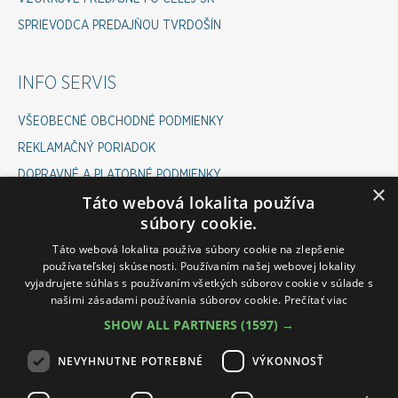
SPRIEVODCA PREDAJŇOU TVRDOŠÍN
INFO SERVIS
VŠEOBECNÉ OBCHODNÉ PODMIENKY
REKLAMAČNÝ PORIADOK
DOPRAVNÉ A PLATOBNÉ PODMIENKY
×
Táto webová lokalita používa
COOKIES POLICY
súbory cookie.
ODSTÚPENIE OD ZMLUVY
Táto webová lokalita používa súbory cookie na zlepšenie
používateľskej skúsenosti. Používaním našej webovej lokality
vyjadrujete súhlas s používaním všetkých súborov cookie v súlade s
INFOLINKA ESHOP
našimi zásadami používania súborov cookie.
Prečítať viac
SHOW ALL PARTNERS
(1597) →
PONDELOK-PIATOK 07:00 - 15:30
VÁM RÁD POMÔŽE :
NEVYHNUTNE POTREBNÉ
VÝKONNOSŤ
ROMAN: 0911 645 237