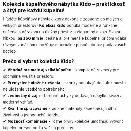
Kolekcia kúpeľňového nábytku Kido – praktickosť
a štýl pre každú kúpeľňu!
Hľadáte kúpeľňový nábytok, ktorý dokonale zapadne do malých aj
veľkých priestorov?
Kolekcia Kido
ponúka moderné a funkčné
riešenia s dôrazom na úložný priestor a elegantný dizajn. Svojou
hĺbkou
iba 360 mm
je ideálna aj pre menšie kúpeľne, pričom vďaka
rôznym variáciám umožňuje maximálne prispôsobenie podľa vašich
potrieb.
Prečo si vybrať kolekciu Kido?
✔
Vhodná pre malé aj veľké kúpeľne
– kompaktné rozmery pre
optimálne využitie priestoru.
✔
Premyslené úložné riešenia
– skrinky ponúkajú dostatok miesta
na uloženie všetkého potrebného.
✔
Jedinečný dizajn
– farebné úchytky dodávajú nábytku svieži a
moderný vzhľad.
✔
Kvalitné spracovanie
– odolné materiály zabezpečujú dlhú
životnosť a jednoduchú údržbu.
✔
Možnosť kombinácie
– rôzne prvky kolekcie umožňujú vytvoriť
kúpeľňu presne podľa vašich predstáv.