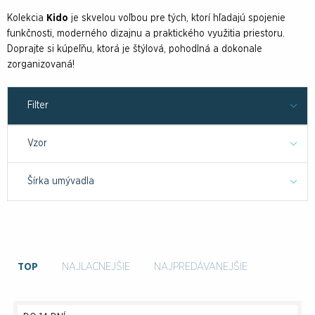
Kolekcia
Kido
je skvelou voľbou pre tých, ktorí hľadajú spojenie
funkčnosti, moderného dizajnu a praktického využitia priestoru.
Doprajte si kúpeľňu, ktorá je štýlová, pohodlná a dokonale
zorganizovaná!
Filter
Vzor
Šírka umývadla
TOP
NAJLACNEJŠIE
NAJPREDÁVANEJŠIE