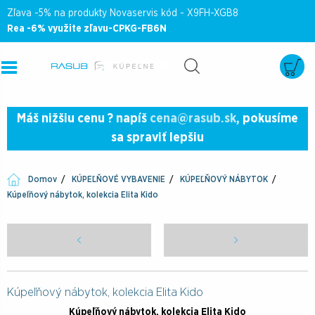
Zľava -5% na produkty Novaservis kód - X9FH-XGB8
Rea -6% využite zľavu-CPKG-FB6N
Máš nižšiu cenu ? napíš
cena@rasub.sk
, pokusíme
sa spraviť lepšiu
Domov
KÚPEĽŇOVÉ VYBAVENIE
KÚPEĽŇOVÝ NÁBYTOK
Kúpeľňový nábytok, kolekcia Elita Kido
Kúpeľňový nábytok, kolekcia Elita Kido
Kúpeľňový nábytok, kolekcia Elita Kido