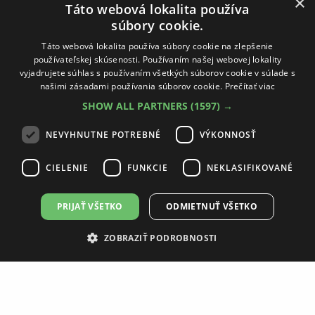
×
Táto webová lokalita používa
súbory cookie.
14 DNÍ
Táto webová lokalita používa súbory cookie na zlepšenie
používateľskej skúsenosti. Používaním našej webovej lokality
vyjadrujete súhlas s používaním všetkých súborov cookie v súlade s
našimi zásadami používania súborov cookie.
Prečítať viac
SHOW ALL PARTNERS
(1597) →
NEVYHNUTNE POTREBNÉ
VÝKONNOSŤ
CIELENIE
FUNKCIE
NEKLASIFIKOVANÉ
PRIJAŤ VŠETKO
ODMIETNUŤ VŠETKO
ZOBRAZIŤ PODROBNOSTI
ELITA SET KIDO SKRINKA POD UMÝVADLO 45 CM 1D
ČIERNA MATNÁ, S UMÝVADLOM 168379/168407
177,55 €
244,02 €