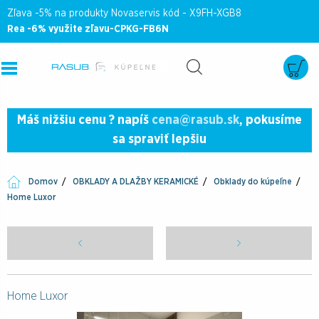
Zľava -5% na produkty Novaservis kód - X9FH-XGB8
Rea -6% využite zľavu-CPKG-FB6N
Máš nižšiu cenu ? napíš
cena@rasub.sk
, pokusíme
sa spraviť lepšiu
Domov
OBKLADY A DLAŽBY KERAMICKÉ
Obklady do kúpeľne
Home Luxor
Home Luxor