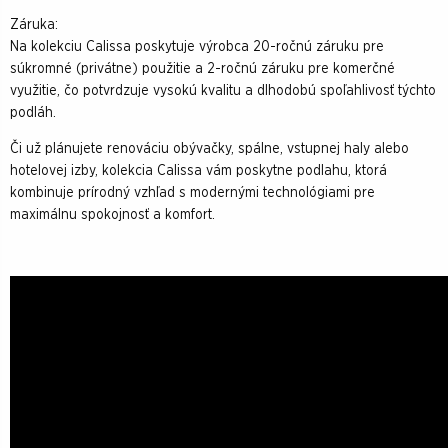
Záruka:
Na kolekciu Calissa poskytuje výrobca 20-ročnú záruku pre
súkromné (privátne) použitie a 2-ročnú záruku pre komerčné
využitie, čo potvrdzuje vysokú kvalitu a dlhodobú spoľahlivosť týchto
podláh.
Či už plánujete renováciu obývačky, spálne, vstupnej haly alebo
hotelovej izby, kolekcia Calissa vám poskytne podlahu, ktorá
kombinuje prírodný vzhľad s modernými technológiami pre
maximálnu spokojnosť a komfort.