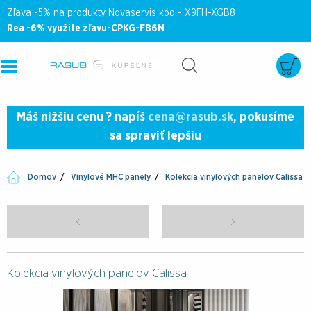
Zľava -5% na produkty Novaservis kód - X9FH-XGB8
Rea -6% využite zľavu-CPKG-FB6N
Máš nižšiu cenu ? napíš
cena@rasub.sk
, pokusíme
sa spraviť lepšiu
Domov
Vinylové MHC panely
Kolekcia vinylových panelov Calissa
Kolekcia vinylových panelov Calissa