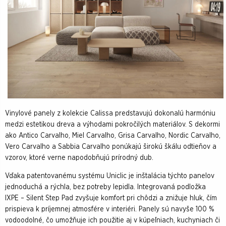
Vinylové panely z kolekcie Calissa predstavujú dokonalú harmóniu
medzi estetikou dreva a výhodami pokročilých materiálov. S dekormi
ako Antico Carvalho, Miel Carvalho, Grisa Carvalho, Nordic Carvalho,
Vero Carvalho a Sabbia Carvalho ponúkajú širokú škálu odtieňov a
vzorov, ktoré verne napodobňujú prírodný dub.
Vďaka patentovanému systému Uniclic je inštalácia týchto panelov
jednoduchá a rýchla, bez potreby lepidla. Integrovaná podložka
IXPE – Silent Step Pad zvyšuje komfort pri chôdzi a znižuje hluk, čím
prispieva k príjemnej atmosfére v interiéri. Panely sú navyše 100 %
vodoodolné, čo umožňuje ich použitie aj v kúpeľniach, kuchyniach či