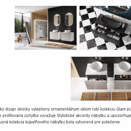
ký dizajn skrinky vylepšený ornamentálnym sklom robí kolekciu Glam pú
 profilovaná úchytka vyvažuje štylistické akcenty nábytku a upozorňuje
usná kolekcia kúpeľňového nábytku bola vytvorená pre potešenie.