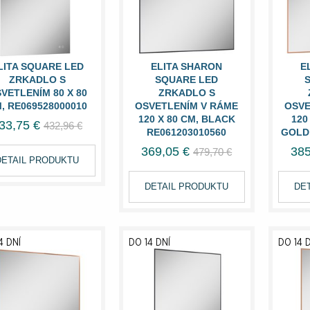
LITA SQUARE LED
ELITA SHARON
E
ZRKADLO S
SQUARE LED
VETLENÍM 80 X 80
ZRKADLO S
, RE069528000010
OSVETLENÍM V RÁME
OSVE
120 X 80 CM, BLACK
120
33,75 €
432,96 €
RE061203010560
GOLD 
369,05 €
385
479,70 €
DETAIL PRODUKTU
DETAIL PRODUKTU
DE
4 DNÍ
DO 14 DNÍ
DO 14 