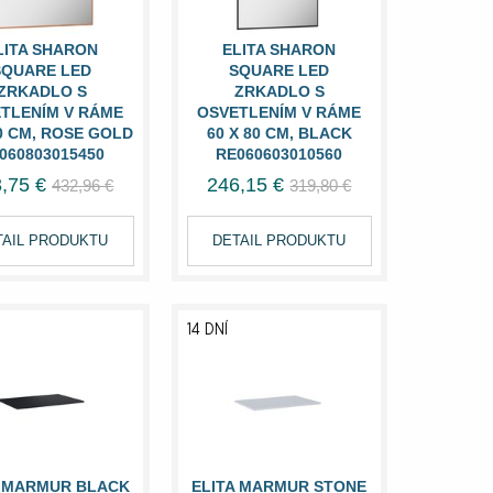
LITA SHARON
ELITA SHARON
SQUARE LED
SQUARE LED
ZRKADLO S
ZRKADLO S
TLENÍM V RÁME
OSVETLENÍM V RÁME
80 CM, ROSE GOLD
60 X 80 CM, BLACK
060803015450
RE060603010560
,75 €
246,15 €
432,96 €
319,80 €
TAIL PRODUKTU
DETAIL PRODUKTU
14 DNÍ
A MARMUR BLACK
ELITA MARMUR STONE