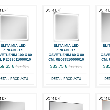
4 DNÍ
DO 14 DNÍ
DO 14 
ELITA MIA LED
ELITA MIA LED
ELI
ZRKADLO S
ZRKADLO S
VETLENÍM 100 X 80
OSVETLENÍM 80 X 80
OSVE
, RE069511000010
CM, RE069510000010
CM, 
59,65 €
333,75 €
385
467,40 €
432,96 €
DETAIL PRODUKTU
DETAIL PRODUKTU
DE
4 DNÍ
DO 14 DNÍ
DO 14 