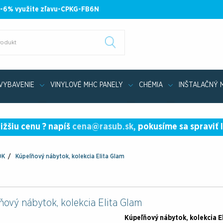
 -6% využite zľavu-CPKG-FB6N
VYBAVENIE
VINYLOVÉ MHC PANELY
CHÉMIA
INŠTALAČNÝ 
Kolekcia kúpeľňového nábytku SOME SAPPHIRE
ižšiu cenu ? napíš
cena@rasub.sk
, pokusíme sa spraviť 
OK
Kúpeľňový nábytok, kolekcia Elita Glam
ový nábytok, kolekcia Elita Glam
Kúpeľňový nábytok, kolekcia E