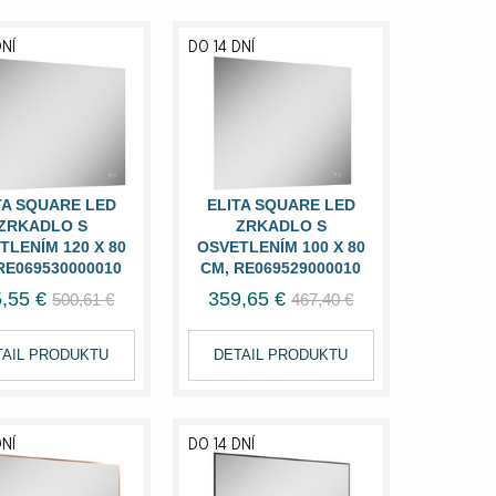
DNÍ
DO 14 DNÍ
TA SQUARE LED
ELITA SQUARE LED
ZRKADLO S
ZRKADLO S
TLENÍM 120 X 80
OSVETLENÍM 100 X 80
RE069530000010
CM, RE069529000010
,55 €
359,65 €
500,61 €
467,40 €
TAIL PRODUKTU
DETAIL PRODUKTU
DNÍ
DO 14 DNÍ