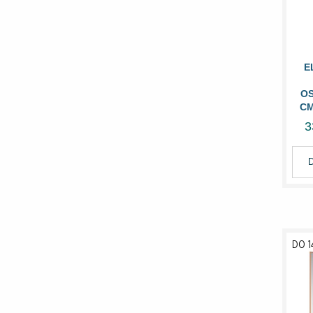
E
OS
CM
3
DO 1