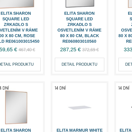
ELITA SHARON
ELITA SHARON
E
SQUARE LED
SQUARE LED
ZRKADLO S
ZRKADLO S
VETLENÍM V RÁME
OSVETLENÍM V RÁME
OSVE
00 X 80 CM, ROSE
80 X 80 CM, BLACK
80 X 
D RE061003015450
RE060803010560
RE
59,65 €
287,25 €
333
467,40 €
372,69 €
DETAIL PRODUKTU
DETAIL PRODUKTU
DE
4 DNÍ
14 DNÍ
14 DNÍ
ELITA SHARON
ELITA MARMUR WHITE
ELIT