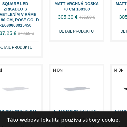
SQUARE LED
MATT VRCHNÁ DOSKA
MATT
ZRKADLO S
70 CM 168389
7
VETLENÍM V RÁME
305,30 €
305
455,89 €
X 80 CM, ROSE GOLD
RE060603015450
DETAIL PRODUKTU
DE
87,25 €
372,69 €
DETAIL PRODUKTU
NÍ
14 DNÍ
14 DNÍ
ITA MARMUR WHITE
ELITA MARMUR STONE
ELIT
TT VRCHNÁ DOSKA
MATT VRCHNÁ DOSKA
MATT
Táto webová lokalita používa súbory cookie.
90 CM 168390
90 CM 168394
9