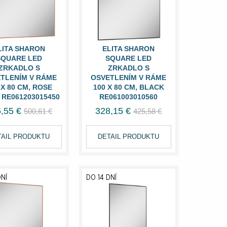
LITA SHARON
ELITA SHARON
SQUARE LED
SQUARE LED
ZRKADLO S
ZRKADLO S
TLENÍM V RÁME
OSVETLENÍM V RÁME
 X 80 CM, ROSE
100 X 80 CM, BLACK
RE061203015450
RE061003010560
,55 €
328,15 €
500,61 €
425,58 €
TAIL PRODUKTU
DETAIL PRODUKTU
DNÍ
DO 14 DNÍ