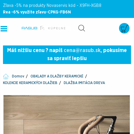
Zľava -5% na produkty Novaservis kód - X9FH-XGB8
Rea -6% využite zľavu-CPKG-FB6N
Máš nižšiu cenu ? napíš
cena@rasub.sk
, pokusíme
sa spraviť lepšiu
Domov
OBKLADY A DLAŽBY KERAMICKÉ
KOLEKCIE KERAMICKÝCH DLAŽIEB
DLAŽBA IMITÁCIA DREVA