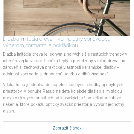
Dlažba imitácia dreva – kompletný sprievodca
výberom, formátmi a pokládkou
Dlažba imitácia dreva je jedným z najrýchlejšie rastúcich trendov v
interiérovej keramike. Ponúka teplý a prirodzený vzhľad dreva, no
zároveň si zachováva praktické vlastnosti keramickej dlažby –
odolnosť voči vode, jednoduchú údržbu a dlhú životnosť.
Vďaka tomu je ideálna do kúpeľne, kuchyne, chodby aj obytných
priestorov. V ponuke Rasub nájdete kolekcie dlažieb s imitáciou
dreva v rôznych formátoch od klasických až po veľkoformátové
riešenia, ktoré dokážu opticky zväčšiť priestor a vytvoriť jednotný
dizajn.
Zobraziť článok