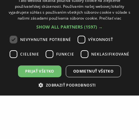
Táto webová lokalita používa súbory cookie na zlepšenie
používateľskej skúsenosti. Používaním našej webovej lokality
vyjadrujete súhlas s používaním všetkých súborov cookie v súlade s
našimi zásadami používania súborov cookie.
Prečítať viac
SHOW ALL PARTNERS
(1597) →
NEVYHNUTNE POTREBNÉ
VÝKONNOSŤ
CIELENIE
FUNKCIE
NEKLASIFIKOVANÉ
PRIJAŤ VŠETKO
ODMIETNUŤ VŠETKO
ZOBRAZIŤ PODROBNOSTI
HOME MOLLY BEIGE REKTIFIKOVANÁ DLAŽBA
CARVING 20 X 120 CM PD-LA-ML-0001
28,24 €
33,89 €
DETAIL PRODUKTU