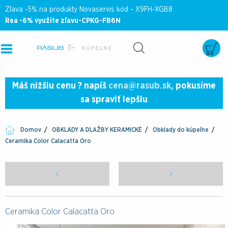
Zľava -5% na produkty Novaservis kód - X9FH-XGB8
Rea -6% využite zľavu-CPKG-FB6N
Máš nižšiu cenu ? napíš
cena@rasub.sk
, pokusíme
sa spraviť lepšiu
Domov
OBKLADY A DLAŽBY KERAMICKÉ
Obklady do kúpeľne
Ceramika Color Calacatta Oro
Ceramika Color Calacatta Oro