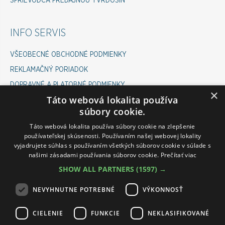
SPRIEVODCA PREDAJŇOU TVRDOŠÍN
INFO SERVIS
VŠEOBECNÉ OBCHODNÉ PODMIENKY
REKLAMAČNÝ PORIADOK
DOPRAVNÉ A PLATOBNÉ PODMIENKY
×
Táto webová lokalita používa
COOKIES POLICY
súbory cookie.
ODSTÚPENIE OD ZMLUVY
Táto webová lokalita používa súbory cookie na zlepšenie
používateľskej skúsenosti. Používaním našej webovej lokality
vyjadrujete súhlas s používaním všetkých súborov cookie v súlade s
INFOLINKA ESHOP
našimi zásadami používania súborov cookie.
Prečítať viac
SHOW ALL PARTNERS
(1597) →
PONDELOK-PIATOK 07:00 - 15:30
VÁM RÁD POMÔŽE :
NEVYHNUTNE POTREBNÉ
VÝKONNOSŤ
ROMAN: 0911 645 237
CIELENIE
FUNKCIE
NEKLASIFIKOVANÉ
PETRA: 0911 545 237