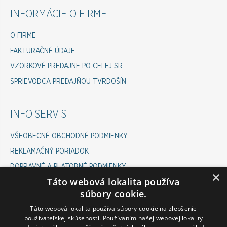
INFORMÁCIE O FIRME
O FIRME
FAKTURAČNÉ ÚDAJE
VZORKOVÉ PREDAJNE PO CELEJ SR
SPRIEVODCA PREDAJŇOU TVRDOŠÍN
INFO SERVIS
VŠEOBECNÉ OBCHODNÉ PODMIENKY
REKLAMAČNÝ PORIADOK
DOPRAVNÉ A PLATOBNÉ PODMIENKY
×
Táto webová lokalita používa
COOKIES POLICY
súbory cookie.
ODSTÚPENIE OD ZMLUVY
Táto webová lokalita používa súbory cookie na zlepšenie
používateľskej skúsenosti. Používaním našej webovej lokality