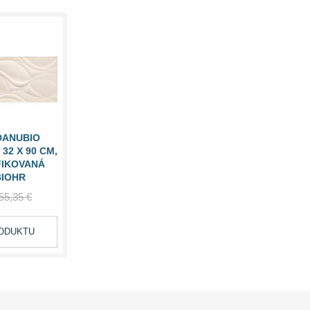
DANUBIO
32 X 90 CM,
FIKOVANÁ
IOHR
55,35 €
RODUKTU