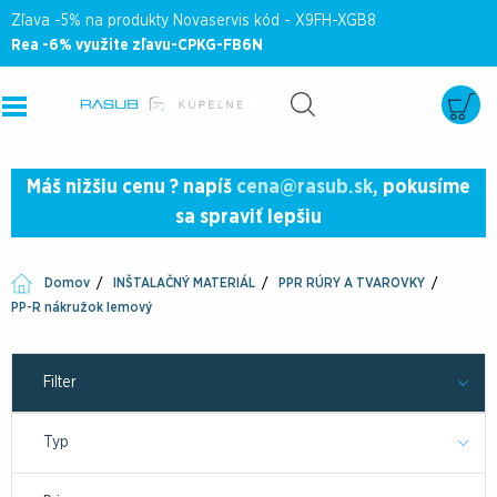
Zľava -5% na produkty Novaservis kód - X9FH-XGB8
Rea -6% využite zľavu-CPKG-FB6N
Máš nižšiu cenu ? napíš
cena@rasub.sk
, pokusíme
sa spraviť lepšiu
Domov
INŠTALAČNÝ MATERIÁL
PPR RÚRY A TVAROVKY
PP-R nákružok lemový
Filter
Typ