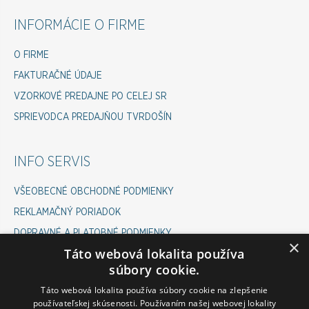
INFORMÁCIE O FIRME
O FIRME
FAKTURAČNÉ ÚDAJE
VZORKOVÉ PREDAJNE PO CELEJ SR
SPRIEVODCA PREDAJŇOU TVRDOŠÍN
INFO SERVIS
VŠEOBECNÉ OBCHODNÉ PODMIENKY
REKLAMAČNÝ PORIADOK
DOPRAVNÉ A PLATOBNÉ PODMIENKY
×
Táto webová lokalita používa
COOKIES POLICY
súbory cookie.
ODSTÚPENIE OD ZMLUVY
Táto webová lokalita používa súbory cookie na zlepšenie
používateľskej skúsenosti. Používaním našej webovej lokality