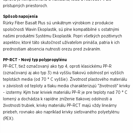
prístupných priestoroch.
Spôsob napojenia
Rúrky Fiber Basalt Plus sú unikátnym výrobkom z produkcie
spoločnosti Wavin Ekoplastik, sú plne kompatibilné s ostatnými
našimi produktmi Systému Ekoplastik. Popri všetkých pozitívnych
aspektov, ktoré táto skutočnosť užívateľom prináša, patria k ich
prednostiam absencia nutnosti orezu pred zváraním.
PP-RCT - Nový typ polypropylénu
PP-RCT, tiež označovaný ako typ 4, oproti klasickému PP-R
(označovaný aj ako typ 3) má vyššiu tlakovú odolnosť pri vyšších
teplotách media (od 70 ° C vyššie). Životnosť plastového materiálu
v závislosti od teploty a tlaku media charakterizujú "životnosti" krivky
- izotermy. Kým tvar kriviek materiálu PP-R je pre teploty nad 70 ° C
lomený a dochádza k rapídne zníženie tlakovej odolnosti a
životnosti trubiek, krivky materiálu PP-RCT majú vždy lineárny
priebeh, rovnako ako napríklad krivky sieťovaného polyetylénu
(PEX).