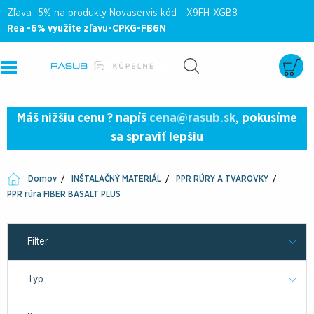
Zľava -5% na produkty Novaservis kód - X9FH-XGB8
Rea -6% využite zľavu-CPKG-FB6N
Máš nižšiu cenu ? napíš
cena@rasub.sk
, pokusíme
sa spraviť lepšiu
Domov
INŠTALAČNÝ MATERIÁL
PPR RÚRY A TVAROVKY
PPR rúra FIBER BASALT PLUS
Filter
Typ