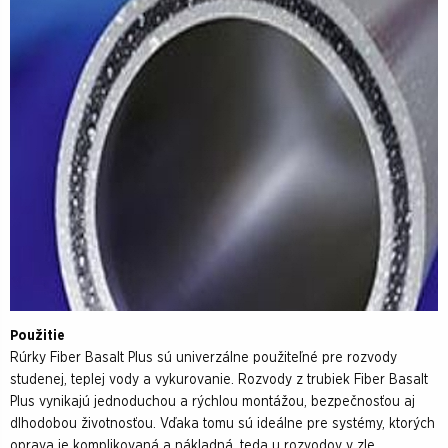
Použitie
Rúrky Fiber Basalt Plus sú univerzálne použiteľné pre rozvody
studenej, teplej vody a vykurovanie. Rozvody z trubiek Fiber Basalt
Plus vynikajú jednoduchou a rýchlou montážou, bezpečnosťou aj
dlhodobou životnosťou. Vďaka tomu sú ideálne pre systémy, ktorých
oprava je komplikovaná a nákladná, teda u rozvodov v zle