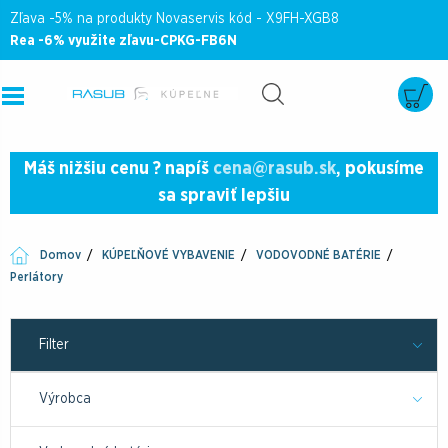
Zľava -5% na produkty Novaservis kód - X9FH-XGB8
Rea -6% využite zľavu-CPKG-FB6N
Máš nižšiu cenu ? napíš
cena@rasub.sk
, pokusíme
sa spraviť lepšiu
Domov
KÚPEĽŇOVÉ VYBAVENIE
VODOVODNÉ BATÉRIE
Perlátory
Filter
Výrobca