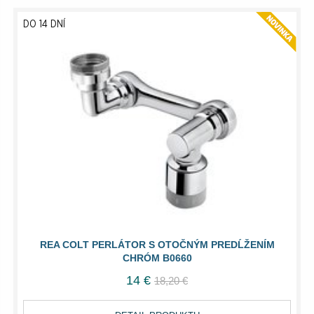
DO 14 DNÍ
REA COLT PERLÁTOR S OTOČNÝM PREDĹŽENÍM
CHRÓM B0660
14 €
18,20 €