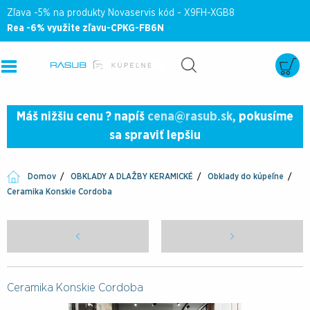
Zľava -5% na produkty Novaservis kód - X9FH-XGB8
Rea -6% využite zľavu-CPKG-FB6N
Máš nižšiu cenu ? napíš
cena@rasub.sk
, pokusíme
sa spraviť lepšiu
Domov
OBKLADY A DLAŽBY KERAMICKÉ
Obklady do kúpeľne
Ceramika Konskie Cordoba
Ceramika Konskie Cordoba