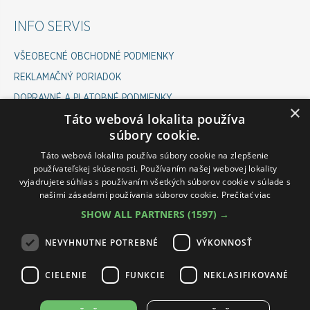
INFO SERVIS
VŠEOBECNÉ OBCHODNÉ PODMIENKY
REKLAMAČNÝ PORIADOK
DOPRAVNÉ A PLATOBNÉ PODMIENKY
×
Táto webová lokalita používa
COOKIES POLICY
súbory cookie.
ODSTÚPENIE OD ZMLUVY
Táto webová lokalita používa súbory cookie na zlepšenie
používateľskej skúsenosti. Používaním našej webovej lokality
vyjadrujete súhlas s používaním všetkých súborov cookie v súlade s
INFOLINKA ESHOP
našimi zásadami používania súborov cookie.
Prečítať viac
SHOW ALL PARTNERS
(1597) →
PONDELOK-PIATOK 07:00 - 15:30
VÁM RÁD POMÔŽE :
NEVYHNUTNE POTREBNÉ
VÝKONNOSŤ
ROMAN: 0911 645 237
CIELENIE
FUNKCIE
NEKLASIFIKOVANÉ
PETRA: 0911 545 237