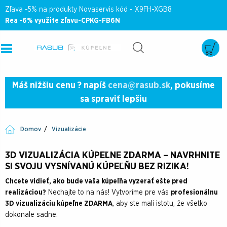
Zľava -5% na produkty Novaservis kód - X9FH-XGB8
Rea -6% využite zľavu-CPKG-FB6N
Máš nižšiu cenu ? napíš
cena@rasub.sk
, pokusíme
sa spraviť lepšiu
Domov
Vizualizácie
3D VIZUALIZÁCIA KÚPEĽNE ZDARMA – NAVRHNITE
SI SVOJU VYSNÍVANÚ KÚPEĽŇU BEZ RIZIKA!
Chcete vidieť, ako bude vaša kúpeľňa vyzerať ešte pred
realizáciou?
Nechajte to na nás! Vytvoríme pre vás
profesionálnu
3D vizualizáciu kúpeľne ZDARMA
, aby ste mali istotu, že všetko
dokonale sadne.