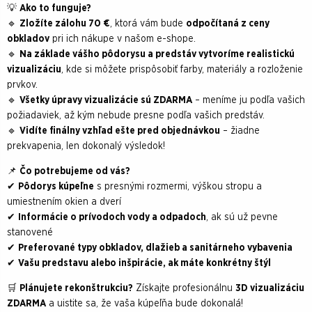
💡
Ako to funguje?
🔹
Zložíte zálohu 70 €
, ktorá vám bude
odpočítaná z ceny
obkladov
pri ich nákupe v našom e-shope.
🔹
Na základe vášho pôdorysu a predstáv vytvoríme realistickú
vizualizáciu
, kde si môžete prispôsobiť farby, materiály a rozloženie
prvkov.
🔹
Všetky úpravy vizualizácie sú ZDARMA
– meníme ju podľa vašich
požiadaviek, až kým nebude presne podľa vašich predstáv.
🔹
Vidíte finálny vzhľad ešte pred objednávkou
– žiadne
prekvapenia, len dokonalý výsledok!
📌
Čo potrebujeme od vás?
✔
Pôdorys kúpeľne
s presnými rozmermi, výškou stropu a
umiestnením okien a dverí
✔
Informácie o prívodoch vody a odpadoch
, ak sú už pevne
stanovené
✔
Preferované typy obkladov, dlažieb a sanitárneho vybavenia
✔
Vašu predstavu alebo inšpirácie, ak máte konkrétny štýl
🛒
Plánujete rekonštrukciu?
Získajte profesionálnu
3D vizualizáciu
ZDARMA
a uistite sa, že vaša kúpeľňa bude dokonalá!