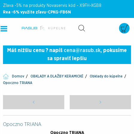
Zľava -5% na produkty Novaservis kód - X9FH-XGB8
Rea -6% využite zľavu-CPKG-FB6N
Máš nižšiu cenu ? napíš
cena@rasub.sk
, pokusíme
sa spraviť lepšiu
Domov
OBKLADY A DLAŽBY KERAMICKÉ
Obklady do kúpeľne
Opoczno TRIANA
Opoczno TRIANA
Opoczno TRIANA