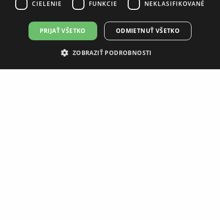
CIELENIE
FUNKCIE
NEKLASIFIKOVANÉ
PRIJAŤ VŠETKO
ODMIETNUŤ VŠETKO
ZOBRAZIŤ PODROBNOSTI
RADAWAY MODO SL BRUSHED GUNMETAL II
SPRCHOVÁ ZÁSTENA 100 X 206 CM 10319104-92-01L
364,45 €
448,27 €
DETAIL PRODUKTU
14 DNÍ