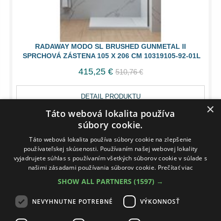
RADAWAY MODO SL BRUSHED GUNMETAL II
SPRCHOVÁ ZÁSTENA 105 X 206 CM 10319105-92-01L
415,25 €
510,76 €
DETAIL PRODUKTU
×
Táto webová lokalita používa
súbory cookie.
14 DNÍ
Táto webová lokalita používa súbory cookie na zlepšenie
používateľskej skúsenosti. Používaním našej webovej lokality
vyjadrujete súhlas s používaním všetkých súborov cookie v súlade s
našimi zásadami používania súborov cookie.
Prečítať viac
SHOW ALL PARTNERS
(1597) →
NEVYHNUTNE POTREBNÉ
VÝKONNOSŤ