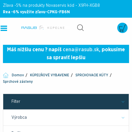
Zľava -5% na produkty Novaservis kód - X9FH-XGB8
Rea -6% využite zľavu-CPKG-FB6N
Máš nižšiu cenu ? napíš
cena@rasub.sk
, pokusíme
sa spraviť lepšiu
Domov
KÚPEĽŇOVÉ VYBAVENIE
SPRCHOVACIE KÚTY
Sprchové zásteny
Filter
Výrobca