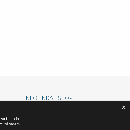
INFOLINKA ESHOP
×
PONDELOK-PIATOK 07:00 - 15:30
ívaním našej
VÁM RÁD POMÔŽE :
imi zásadami
ROMAN: 0911 645 237