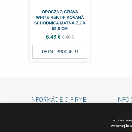
OPOCZNO GRAVA
WHITE REKTIFIKOVANÁ
SCHODNICA MATNÁ 7,2 X
59,8 CM
6,46 €
8,40 €
DETAIL PRODUKTU
INFORMÁCIE O FIRME
INFO 
O FIRME
VŠEOBE
Táto webová
FAKTURAČNÉ ÚDAJE
REKLAM
webovej lok
VZORKOVÉ PREDAJNE PO CELEJ SR
DOPRAV