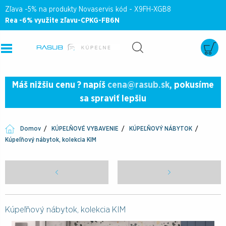
Zľava -5% na produkty Novaservis kód - X9FH-XGB8
Rea -6% využite zľavu-CPKG-FB6N
Máš nižšiu cenu ? napíš
cena@rasub.sk
, pokusíme
sa spraviť lepšiu
Domov
KÚPEĽŇOVÉ VYBAVENIE
KÚPEĽŇOVÝ NÁBYTOK
Kúpeľňový nábytok, kolekcia KIM
Kúpeľňový nábytok, kolekcia KIM