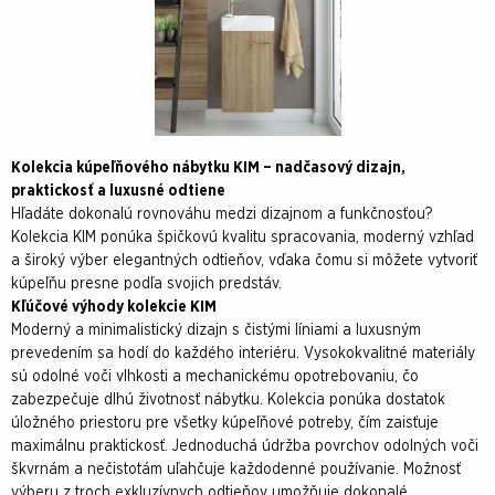
Kolekcia kúpeľňového nábytku KIM – nadčasový dizajn,
praktickosť a luxusné odtiene
Hľadáte dokonalú rovnováhu medzi dizajnom a funkčnosťou?
Kolekcia KIM ponúka špičkovú kvalitu spracovania, moderný vzhľad
a široký výber elegantných odtieňov, vďaka čomu si môžete vytvoriť
kúpeľňu presne podľa svojich predstáv.
Kľúčové výhody kolekcie KIM
Moderný a minimalistický dizajn s čistými líniami a luxusným
prevedením sa hodí do každého interiéru. Vysokokvalitné materiály
sú odolné voči vlhkosti a mechanickému opotrebovaniu, čo
zabezpečuje dlhú životnosť nábytku. Kolekcia ponúka dostatok
úložného priestoru pre všetky kúpeľňové potreby, čím zaisťuje
maximálnu praktickosť. Jednoduchá údržba povrchov odolných voči
škvrnám a nečistotám uľahčuje každodenné používanie. Možnosť
výberu z troch exkluzívnych odtieňov umožňuje dokonalé