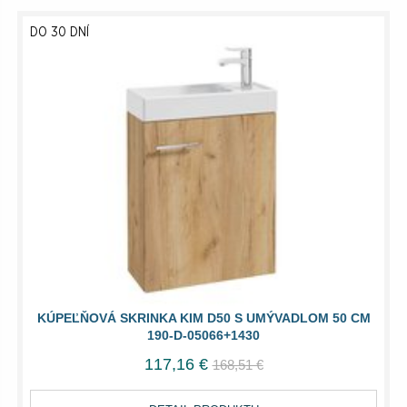
DO 30 DNÍ
KÚPEĽŇOVÁ SKRINKA KIM D50 S UMÝVADLOM 50 CM
190-D-05066+1430
117,16 €
168,51 €