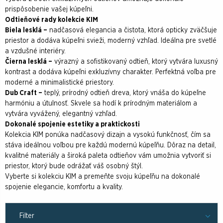
prispôsobenie vašej kúpeľni.
Odtieňové rady kolekcie KIM
Biela lesklá –
nadčasová elegancia a čistota, ktorá opticky zväčšuje
priestor a dodáva kúpeľni svieži, moderný vzhľad. Ideálna pre svetlé
a vzdušné interiéry.
Čierna lesklá –
výrazný a sofistikovaný odtieň, ktorý vytvára luxusný
kontrast a dodáva kúpeľni exkluzívny charakter. Perfektná voľba pre
moderné a minimalistické priestory.
Dub Craft –
teplý, prírodný odtieň dreva, ktorý vnáša do kúpeľne
harmóniu a útulnosť. Skvele sa hodí k prírodným materiálom a
vytvára vyvážený, elegantný vzhľad.
Dokonalé spojenie estetiky a praktickosti
Kolekcia KIM ponúka nadčasový dizajn a vysokú funkčnosť, čím sa
stáva ideálnou voľbou pre každú modernú kúpeľňu. Dôraz na detail,
kvalitné materiály a široká paleta odtieňov vám umožnia vytvoriť si
priestor, ktorý bude odrážať váš osobný štýl.
Vyberte si kolekciu KIM a premeňte svoju kúpeľňu na dokonalé
spojenie elegancie, komfortu a kvality.
Filter