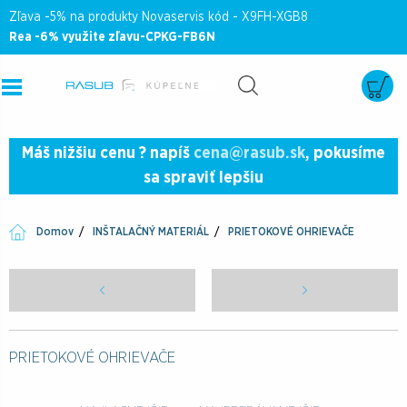
Zľava -5% na produkty Novaservis kód - X9FH-XGB8
Rea -6% využite zľavu-CPKG-FB6N
Máš nižšiu cenu ? napíš
cena@rasub.sk
, pokusíme
sa spraviť lepšiu
Domov
INŠTALAČNÝ MATERIÁL
PRIETOKOVÉ OHRIEVAČE
PRIETOKOVÉ OHRIEVAČE