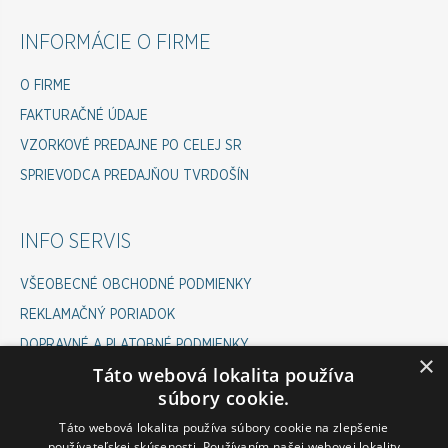
INFORMÁCIE O FIRME
O FIRME
FAKTURAČNÉ ÚDAJE
VZORKOVÉ PREDAJNE PO CELEJ SR
SPRIEVODCA PREDAJŇOU TVRDOŠÍN
INFO SERVIS
VŠEOBECNÉ OBCHODNÉ PODMIENKY
REKLAMAČNÝ PORIADOK
DOPRAVNÉ A PLATOBNÉ PODMIENKY
×
Táto webová lokalita používa
COOKIES POLICY
súbory cookie.
ODSTÚPENIE OD ZMLUVY
Táto webová lokalita používa súbory cookie na zlepšenie
používateľskej skúsenosti. Používaním našej webovej lokality