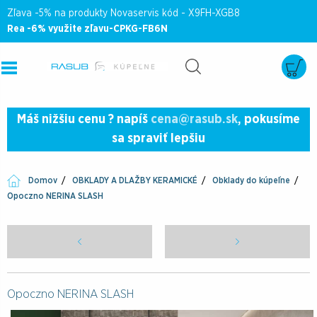
Zľava -5% na produkty Novaservis kód - X9FH-XGB8
Rea -6% využite zľavu-CPKG-FB6N
Máš nižšiu cenu ? napíš
cena@rasub.sk
, pokusíme
sa spraviť lepšiu
Domov
OBKLADY A DLAŽBY KERAMICKÉ
Obklady do kúpeľne
Opoczno NERINA SLASH
Opoczno NERINA SLASH