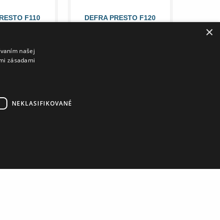
RESTO F110
DEFRA PRESTO F120
OSKA ČIERNY
VRCHNÁ DOSKA ČIERNY
×
01-F-11028
KAMEŇ 001-F-12035
 €
118,76 €
143,91 €
153,75 €
ívaním našej
imi zásadami
 PRODUKTU
DETAIL PRODUKTU
NEKLASIFIKOVANÉ
DO 30 DNÍ
IARA BLANCO
DEFRA CHIARA BLANCO
CHNÁ DOSKA
F60 VRCHNÁ DOSKA
ERÁT MZ-K-
KONGLOMERÁT MZ-K-
A-0093
BLA-0096