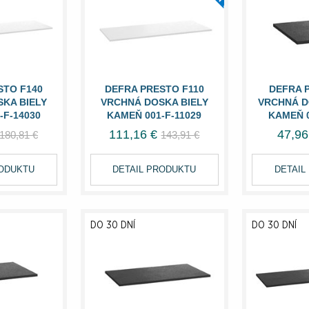
STO F140
DEFRA PRESTO F110
DEFRA 
KA BIELY
VRCHNÁ DOSKA BIELY
VRCHNÁ D
-F-14030
KAMEŇ 001-F-11029
KAMEŇ 0
111,16 €
47,96
180,81 €
143,91 €
RODUKTU
DETAIL PRODUKTU
DETAIL
DO 30 DNÍ
DO 30 DNÍ