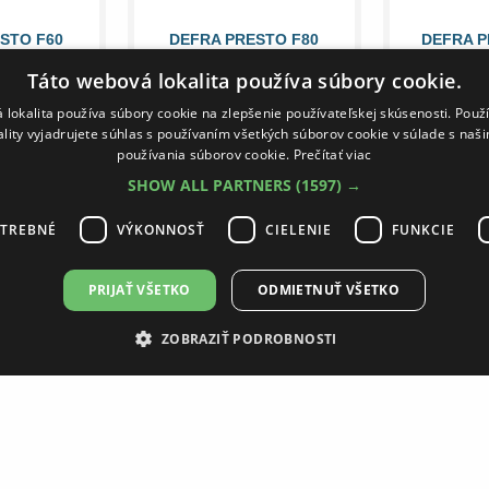
STO F60
DEFRA PRESTO F80
DEFRA P
KA ČIERNY
VRCHNÁ DOSKA ČIERNY
VRCHNÁ D
Táto webová lokalita používa súbory cookie.
-F-06033
KAMEŇ 001-F-08035
KAMEŇ 0
86,46 €
111,16
93,48 €
111,93 €
 lokalita používa súbory cookie na zlepšenie používateľskej skúsenosti. Použ
ality vyjadrujete súhlas s používaním všetkých súborov cookie v súlade s naš
používania súborov cookie.
Prečítať viac
RODUKTU
DETAIL PRODUKTU
DETAIL
SHOW ALL PARTNERS
(1597) →
OTREBNÉ
VÝKONNOSŤ
CIELENIE
FUNKCIE
DO 30 DNÍ
DO 30 DNÍ
PRIJAŤ VŠETKO
ODMIETNUŤ VŠETKO
ZOBRAZIŤ PODROBNOSTI
STO F140
DEFRA PRESTO F90
DEFRA CH
KA ČIERNY
VRCHNÁ DOSKA ČIERNY
F50 VR
-F-14031
KAMEŇ 001-F-09028
KONGLOM
BL