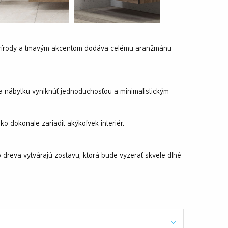
i prírody a tmavým akcentom dodáva celému aranžmánu
a nábytku vyniknúť jednoduchosťou a minimalistickým
 dokonale zariadiť akýkoľvek interiér.
 dreva vytvárajú zostavu, ktorá bude vyzerať skvele dlhé