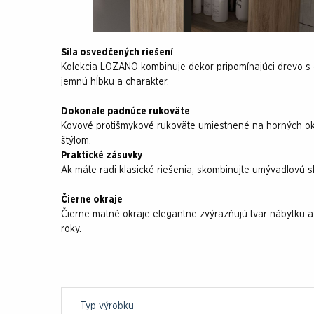
Sila osvedčených riešení
Kolekcia LOZANO kombinuje dekor pripomínajúci drevo s
jemnú hĺbku a charakter.
Dokonale padnúce rukoväte
Kovové protišmykové rukoväte umiestnené na horných okra
štýlom.
Praktické zásuvky
Ak máte radi klasické riešenia, skombinujte umývadlovú 
Čierne okraje
Čierne matné okraje elegantne zvýrazňujú tvar nábytku a 
roky.
Typ výrobku