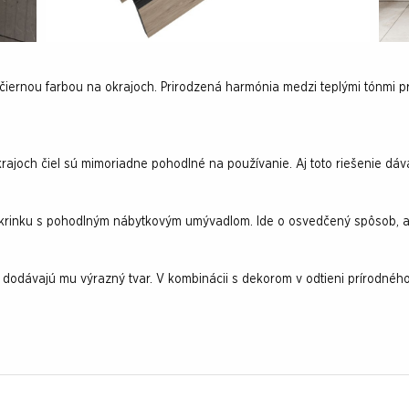
 čiernou farbou na okrajoch. Prirodzená harmónia medzi teplými tónm
joch čiel sú mimoriadne pohodlné na používanie. Aj toto riešenie dáv
skrinku s pohodlným nábytkovým umývadlom. Ide o osvedčený spôsob, ako
dodávajú mu výrazný tvar. V kombinácii s dekorom v odtieni prírodného