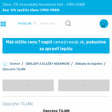
Zľava -5% na produkty Novaservis kód - X9FH-XGB8
Rea -6% využite zľavu-CPKG-FB6N
Máš nižšiu cenu ? napíš
cena@rasub.sk
, pokusíme
sa spraviť lepšiu
Domov
OBKLADY A DLAŽBY KERAMICKÉ
Obklady do kúpeľne
Opoczno TILIAN
Opoczno TILIAN
Opoczno TILIAN