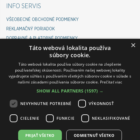
INFO SERVIS
VŠEOBECNÉ OBCHODNÉ PODMIENKY
REKLAMAČNÝ PORIADOK
DOPRAVNÉ A PLATOBNÉ PODMIENKY
×
Táto webová lokalita používa
COOKIES POLICY
súbory cookie.
ODSTÚPENIE OD ZMLUVY
Táto webová lokalita používa súbory cookie na zlepšenie
používateľskej skúsenosti. Používaním našej webovej lokality
vyjadrujete súhlas s používaním všetkých súborov cookie v súlade s
INFOLINKA ESHOP
našimi zásadami používania súborov cookie.
Prečítať viac
SHOW ALL PARTNERS
(1597) →
PONDELOK-PIATOK 07:00 - 15:30
VÁM RÁD POMÔŽE :
NEVYHNUTNE POTREBNÉ
VÝKONNOSŤ
ROMAN: 0911 645 237
CIELENIE
FUNKCIE
NEKLASIFIKOVANÉ
PETRA: 0911 545 237
PRIJAŤ VŠETKO
ODMIETNUŤ VŠETKO