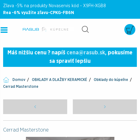
Zľava -5% na produkty Novaservis kód - X9FH-XGB8
Rea -6% využite zľavu-CPKG-FB6N
Máš nižšiu cenu ? napíš
cena@rasub.sk
, pokusíme
sa spraviť lepšiu
Domov
OBKLADY A DLAŽBY KERAMICKÉ
Obklady do kúpeľne
Cerrad Masterstone
Cerrad Masterstone