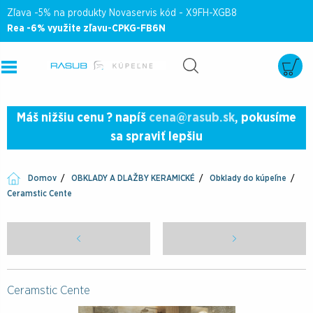
Zľava -5% na produkty Novaservis kód - X9FH-XGB8
Rea -6% využite zľavu-CPKG-FB6N
Máš nižšiu cenu ? napíš
cena@rasub.sk
, pokusíme
sa spraviť lepšiu
Domov
OBKLADY A DLAŽBY KERAMICKÉ
Obklady do kúpeľne
Ceramstic Cente
Ceramstic Cente