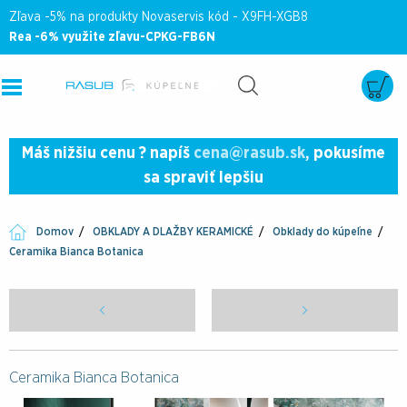
Zľava -5% na produkty Novaservis kód - X9FH-XGB8
Rea -6% využite zľavu-CPKG-FB6N
Máš nižšiu cenu ? napíš
cena@rasub.sk
, pokusíme
sa spraviť lepšiu
Domov
OBKLADY A DLAŽBY KERAMICKÉ
Obklady do kúpeľne
Ceramika Bianca Botanica
Ceramika Bianca Botanica