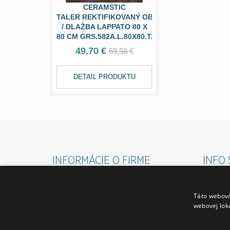
CERAMSTIC
TALER REKTIFIKOVANÝ OBKLAD
/ DLAŽBA LAPPATO 80 X
80 CM GRS.582A.L.80X80.TALER
49,70 €
69,58 €
DETAIL PRODUKTU
INFORMÁCIE O FIRME
INFO 
O FIRME
VŠEOBE
Táto webová
FAKTURAČNÉ ÚDAJE
REKLAM
webovej lok
VZORKOVÉ PREDAJNE PO CELEJ SR
DOPRAV
SPRIEVODCA PREDAJŇOU TVRDOŠÍN
COOKIES