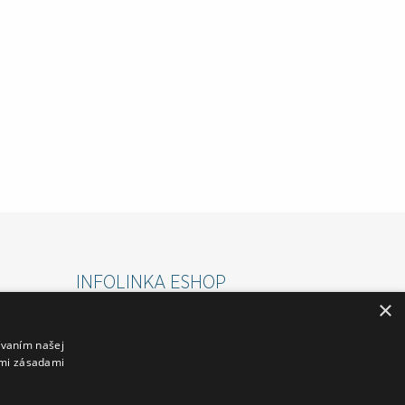
INFOLINKA ESHOP
×
PONDELOK-PIATOK 07:00 - 15:30
ívaním našej
VÁM RÁD POMÔŽE :
imi zásadami
ROMAN: 0911 645 237
PETRA: 0911 545 237