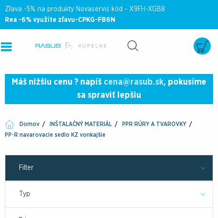
Zľava -5% na produkty Novaservis kód - X9FH-XGB8
Rea -6% využite zľavu-CPKG-FB6N
Máš nižšiu cenu ? napíš
cena@rasub.sk
, pokusíme
sa spraviť lepšiu
Domov
INŠTALAČNÝ MATERIÁL
PPR RÚRY A TVAROVKY
PP-R navarovacie sedlo KZ vonkajšie
Filter
Typ