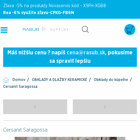
Zľava -5% na produkty Novaservis kód - X9FH-XGB8
Rea -6% využite zľavu-CPKG-FB6N
Máš nižšiu cenu ? napíš
cena@rasub.sk
, pokusíme
sa spraviť lepšiu
Domov
OBKLADY A DLAŽBY KERAMICKÉ
Obklady do kúpeľne
Cersanit Saragossa
Cersanit Saragossa