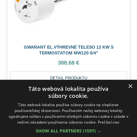
GWARANT EL.VÝHREVNÉ TELESO 12 KW S
TERMOSTATOM MW120 6/4"
388,68 €
DETAIL PRODUKTU
×
Táto webová lokalita používa
súbory cookie.
DO 10 DNÍ
Táto webová lokalita používa súbory cookie na zlepšenie
používateľskej skúsenosti. Používaním našej webovej lokality
vyjadrujete súhlas s používaním všetkých súborov cookie v súlade s
našimi zásadami používania súborov cookie.
Prečítať viac
SHOW ALL PARTNERS
(1597) →