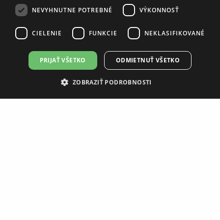
NEVYHNUTNE POTREBNÉ
VÝKONNOSŤ
CIELENIE
FUNKCIE
NEKLASIFIKOVANÉ
PRIJAŤ VŠETKO
ODMIETNUŤ VŠETKO
ZOBRAZIŤ PODROBNOSTI
GWARANT EL.VÝHREVNÉ TELESO 4,5 KW S
TERMOSTATOM MW45 5/4"
202,37 €
263,07 €
DETAIL PRODUKTU
DO 10 DNÍ