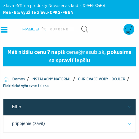
Zľava -5% na produkty Novaservis kód - X9FH-XGB8
Rea -6% využite zľavu-CPKG-FB6N
Máš nižšiu cenu ? napíš
cena@rasub.sk
, pokusíme
sa spraviť lepšiu
Domov
INŠTALAČNÝ MATERIÁL
OHRIEVAČE VODY - BOJLER
Elektrické výhrevne telesa
Filter
pripojenie (závit)