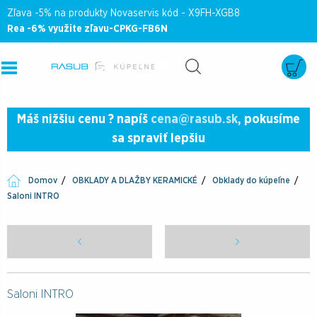
Zľava -5% na produkty Novaservis kód - X9FH-XGB8
Rea -6% využite zľavu-CPKG-FB6N
Máš nižšiu cenu ? napíš
cena@rasub.sk
, pokusíme
sa spraviť lepšiu
Domov
OBKLADY A DLAŽBY KERAMICKÉ
Obklady do kúpeľne
Saloni INTRO
Saloni INTRO