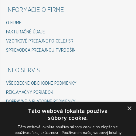
INFORMÁCIE O FIRME
O FIRME
FAKTURAČNÉ ÚDAJE
VZORKOVÉ PREDAJNE PO CELEJ SR
SPRIEVODCA PREDAJŇOU TVRDOŠÍN
INFO SERVIS
VŠEOBECNÉ OBCHODNÉ PODMIENKY
REKLAMAČNÝ PORIADOK
DOPRAVNÉ A PLATOBNÉ PODMIENKY
×
Táto webová lokalita používa
COOKIES POLICY
súbory cookie.
ODSTÚPENIE OD ZMLUVY
Táto webová lokalita používa súbory cookie na zlepšenie
používateľskej skúsenosti. Používaním našej webovej lokality