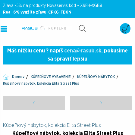
Zľava -5% na produkty Novaservis kód - X9FH-XGB8
Rea -6% využite zľavu-CPKG-FB6N
Máš nižšiu cenu ? napíš
cena@rasub.sk
, pokusíme
sa spraviť lepšiu
Domov
KÚPEĽŇOVÉ VYBAVENIE
KÚPEĽŇOVÝ NÁBYTOK
Kúpeľňový nábytok, kolekcia Elita Street Plus
Kúpeľňový nábytok, kolekcia Elita Street Plus
Kúpeľňový nábytok, kolekcia Elita Street Plus