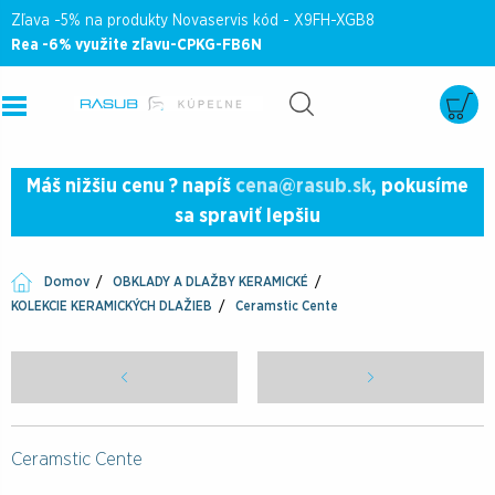
Zľava -5% na produkty Novaservis kód - X9FH-XGB8
Rea -6% využite zľavu-CPKG-FB6N
Máš nižšiu cenu ? napíš
cena@rasub.sk
, pokusíme
sa spraviť lepšiu
Domov
OBKLADY A DLAŽBY KERAMICKÉ
KOLEKCIE KERAMICKÝCH DLAŽIEB
Ceramstic Cente
Ceramstic Cente