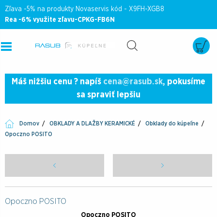
Zľava -5% na produkty Novaservis kód - X9FH-XGB8
Rea -6% využite zľavu-CPKG-FB6N
Máš nižšiu cenu ? napíš
cena@rasub.sk
, pokusíme
sa spraviť lepšiu
Domov
OBKLADY A DLAŽBY KERAMICKÉ
Obklady do kúpeľne
Opoczno POSITO
Opoczno POSITO
Opoczno POSITO