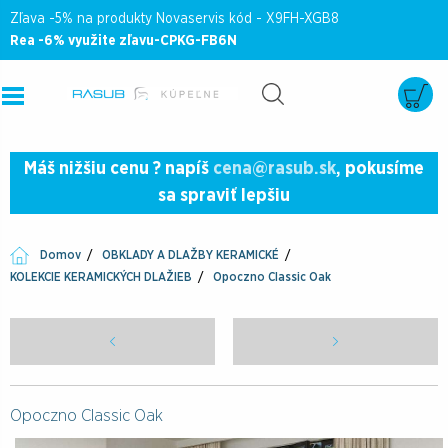
Zľava -5% na produkty Novaservis kód - X9FH-XGB8
Rea -6% využite zľavu-CPKG-FB6N
Máš nižšiu cenu ? napíš
cena@rasub.sk
, pokusíme
sa spraviť lepšiu
Domov
OBKLADY A DLAŽBY KERAMICKÉ
KOLEKCIE KERAMICKÝCH DLAŽIEB
Opoczno Classic Oak
Opoczno Classic Oak