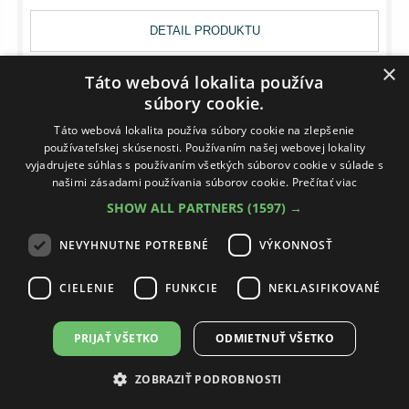
DETAIL PRODUKTU
×
Táto webová lokalita používa
súbory cookie.
14 DNÍ
Táto webová lokalita používa súbory cookie na zlepšenie
používateľskej skúsenosti. Používaním našej webovej lokality
vyjadrujete súhlas s používaním všetkých súborov cookie v súlade s
našimi zásadami používania súborov cookie.
Prečítať viac
SHOW ALL PARTNERS
(1597) →
NEVYHNUTNE POTREBNÉ
VÝKONNOSŤ
CIELENIE
FUNKCIE
NEKLASIFIKOVANÉ
PRIJAŤ VŠETKO
ODMIETNUŤ VŠETKO
ZOBRAZIŤ PODROBNOSTI
CERSANIT MODUO 60 SKRINKA SIVÁ S929-009