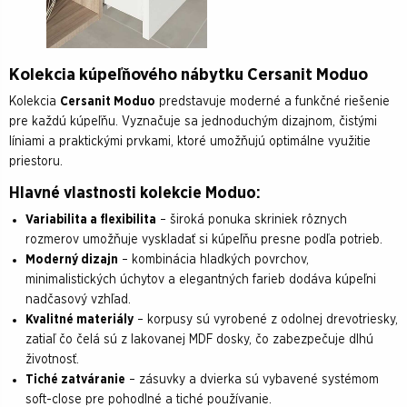
Kolekcia kúpeľňového nábytku Cersanit Moduo
Kolekcia
Cersanit Moduo
predstavuje moderné a funkčné riešenie
pre každú kúpeľňu. Vyznačuje sa jednoduchým dizajnom, čistými
líniami a praktickými prvkami, ktoré umožňujú optimálne využitie
priestoru.
Hlavné vlastnosti kolekcie Moduo:
Variabilita a flexibilita
– široká ponuka skriniek rôznych
rozmerov umožňuje vyskladať si kúpeľňu presne podľa potrieb.
Moderný dizajn
– kombinácia hladkých povrchov,
minimalistických úchytov a elegantných farieb dodáva kúpeľni
nadčasový vzhľad.
Kvalitné materiály
– korpusy sú vyrobené z odolnej drevotriesky,
zatiaľ čo čelá sú z lakovanej MDF dosky, čo zabezpečuje dlhú
životnosť.
Tiché zatváranie
– zásuvky a dvierka sú vybavené systémom
soft-close pre pohodlné a tiché používanie.