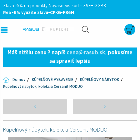
Zľava -5% na produkty Novaservis kód - X9FH-XGB8
Rea -6% využite zľavu-CPKG-FB6N
Máš nižšiu cenu ? napíš
cena@rasub.sk
, pokusíme
sa spraviť lepšiu
Domov
KÚPEĽŇOVÉ VYBAVENIE
KÚPEĽŇOVÝ NÁBYTOK
Kúpeľňový nábytok, kolekcia Cersanit MODUO
Kúpeľňový nábytok, kolekcia Cersanit MODUO