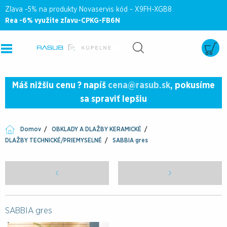
Zľava -5% na produkty Novaservis kód - X9FH-XGB8
Rea -6% využite zľavu-CPKG-FB6N
Máš nižšiu cenu ? napíš
cena@rasub.sk
, pokusíme
sa spraviť lepšiu
Domov
OBKLADY A DLAŽBY KERAMICKÉ
DLAŽBY TECHNICKÉ/PRIEMYSELNÉ
SABBIA gres
SABBIA gres