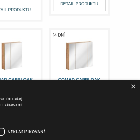
DETAIL PRODUKTU
TAIL PRODUKTU
14 DNÍ
AD CAPRI OAK
COMAD CAPRI OAK
×
 FSC ZRKADLOVÁ
843A FSC ZRKADLOVÁ
NKA 60 X 75 CM
SKRINKA 80 X 75 CM
ZLATÝ KRAF
ZLATÝ KRAF
ívaním našej
UB/ZRKADLO
DUB/ZRKADLO
imi zásadami
,25 €
137,75 €
142,46 €
199,74 €
TAIL PRODUKTU
DETAIL PRODUKTU
NEKLASIFIKOVANÉ