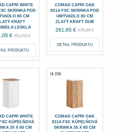
D CAPRI WHITE
COMAD CAPRI OAK
FSC SKRINKA POD
821A FSC SKRINKA POD
ÝVADLO 80 CM
UMÝVADLO 80 CM
LATÝ KRAFT
ZLATÝ KRAFT DUB
/BIELA LESKLÁ
261,65 €
379,39 €
,05 €
451,02 €
DETAIL PRODUKTU
TAIL PRODUKTU
14 DNÍ
D CAPRI WHITE
COMAD CAPRI OAK
 FSC KÚPEĽŇOVÁ
811A FSC KÚPEĽŇOVÁ
NKA 35 X 80 CM
SKRINKA 35 X 80 CM