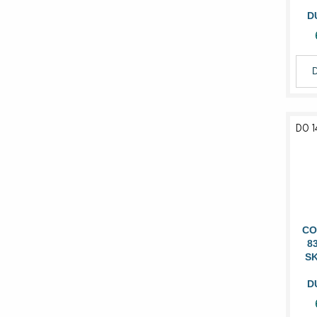
D
DO 1
CO
8
SK
D