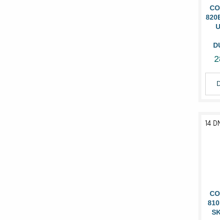
CO
820
U
D
2
14 D
CO
81
SK