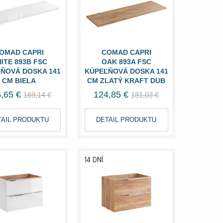
OMAD CAPRI
COMAD CAPRI
ITE 893B FSC
OAK 893A FSC
ŇOVÁ DOSKA 141
KÚPEĽŇOVÁ DOSKA 141
CM BIELA
CM ZLATÝ KRAFT DUB
,65 €
124,85 €
169,14 €
181,03 €
TAIL PRODUKTU
DETAIL PRODUKTU
14 DNÍ