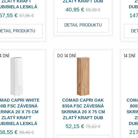
ZLATÝ KRAFT
ZLATÝ KRAFT DUB
Z
UB/BIELA LESKLÁ
DUB
40,95 €
59,38 €
67,55 €
147
97,95 €
DETAIL PRODUKTU
DETAIL PRODUKTU
DE
4 DNÍ
DO 14 DNÍ
14 DNÍ
MAD CAPRI WHITE
COMAD CAPRI OAK
COMA
30B FSC ZÁVESNÁ
830A FSC ZÁVESNÁ
800
RINKA 20 X 75 CM
SKRINKA 20 X 75 CM
SKRI
ZLATÝ KRAFT
ZLATÝ KRAFT DUB
Z
UB/BIELA LESKLÁ
DUB
52,15 €
75,62 €
68,55 €
217
99,40 €