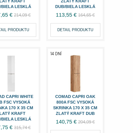
LATÝ KRAFT
ZLATÝ KRAFT
/BIELA LESKLÁ
DUB/BIELA LESKLÁ
,65 €
113,55 €
214,09 €
164,65 €
TAIL PRODUKTU
DETAIL PRODUKTU
14 DNÍ
D CAPRI WHITE
COMAD CAPRI OAK
B FSC VYSOKÁ
800A FSC VYSOKÁ
NKA 170 X 35 CM
SKRINKA 170 X 35 CM
LATÝ KRAFT
ZLATÝ KRAFT DUB
/BIELA LESKLÁ
140,75 €
204,09 €
,75 €
315,74 €