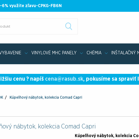
 -6% využite zľavu-CPKG-FB6N
VYBAVENIE
VINYLOVÉ MHC PANELY
CHÉMIA
INŠTALAČNÝ 
Kolekcia kúpeľňového nábytku SOME SAPPHIRE
ižšiu cenu ? napíš
cena@rasub.sk
, pokusíme sa spraviť 
OK
Kúpeľňový nábytok, kolekcia Comad Capri
ňový nábytok, kolekcia Comad Capri
Kúpeľňový nábytok, kolekcia C