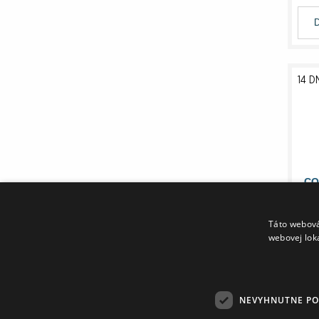
14 D
CO
8
SK
Táto webová
D
webovej lok
2
NEVYHNUTNE P