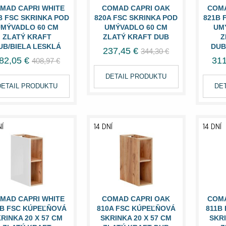
MAD CAPRI WHITE
COMAD CAPRI OAK
COMA
B FSC SKRINKA POD
820A FSC SKRINKA POD
821B 
MÝVADLO 60 CM
UMÝVADLO 60 CM
UM
ZLATÝ KRAFT
ZLATÝ KRAFT DUB
Z
UB/BIELA LESKLÁ
DUB
237,45 €
344,30 €
82,05 €
311
408,97 €
DETAIL PRODUKTU
DETAIL PRODUKTU
DE
NÍ
14 DNÍ
14 DNÍ
MAD CAPRI WHITE
COMAD CAPRI OAK
COMA
0B FSC KÚPEĽŇOVÁ
810A FSC KÚPEĽŇOVÁ
811B
RINKA 20 X 57 CM
SKRINKA 20 X 57 CM
SKRI