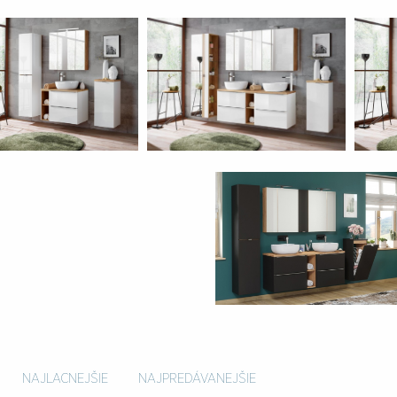
NAJLACNEJŠIE
NAJPREDÁVANEJŠIE