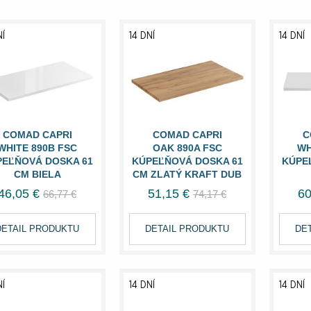
NÍ
14 DNÍ
14 DNÍ
COMAD CAPRI
COMAD CAPRI
C
WHITE 890B FSC
OAK 890A FSC
WH
PEĽŇOVÁ DOSKA 61
KÚPEĽŇOVÁ DOSKA 61
KÚPE
CM BIELA
CM ZLATÝ KRAFT DUB
46,05 €
51,15 €
60
66,77 €
74,17 €
DETAIL PRODUKTU
DETAIL PRODUKTU
DE
NÍ
14 DNÍ
14 DNÍ