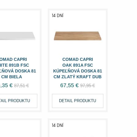
14 DNÍ
OMAD CAPRI
COMAD CAPRI
ITE 891B FSC
OAK 891A FSC
ĽŇOVÁ DOSKA 81
KÚPEĽŇOVÁ DOSKA 81
CM BIELA
CM ZLATÝ KRAFT DUB
,35 €
67,55 €
87,51 €
97,95 €
TAIL PRODUKTU
DETAIL PRODUKTU
14 DNÍ