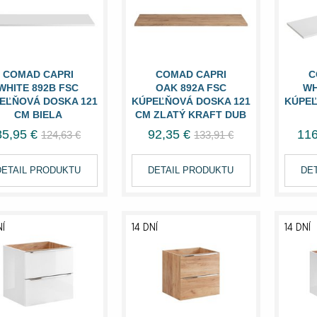
COMAD CAPRI
COMAD CAPRI
C
WHITE 892B FSC
OAK 892A FSC
WH
EĽŇOVÁ DOSKA 121
KÚPEĽŇOVÁ DOSKA 121
KÚPEĽ
CM BIELA
CM ZLATÝ KRAFT DUB
85,95 €
92,35 €
116
124,63 €
133,91 €
DETAIL PRODUKTU
DETAIL PRODUKTU
DE
NÍ
14 DNÍ
14 DNÍ