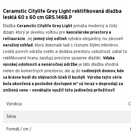
Ceramstic Citylife Grey Light rektifikovaná dlažba
lesklá 60 x 60 cm GRS.146B.P
Dlažba
Ceramstic Citylife Grey Light
prináša moderný a čistý
dizajn, ktorý je skvelou voľbou pre
kancelárske priestory a
reštaurácie
. Jej
jemný sivý odtieň
vytvára elegantný, no zároveň
nerušivý vzhľad
, ktorý dokonale ladí s rôznymi štýlmi interiérov.
Lesklý povrch odráža svetlo a dodáva priestoru vzdušnosť, zatiaľ čo
rektifikované hrany zaisťujú precízne spojenie dlaždíc.
Vďaka
vysokej odolnosti a nenáročnej údržbe
je táto dlažba vhodná
nielen do komerčných priestorov, ale aj do
rodinných domov, kde
sa krásne hodí do obývacích izieb či kuchýň
.
Výroba tejto série
bola ukončená a posledné dostupné m² sú teraz v dopredaji za
zníženú cenu – neváhajte využiť túto jedinečnú príležitosť!
Výrobca
C
Séria
Formát / cm /