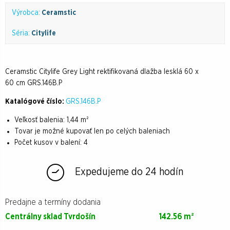
Výrobca:
Ceramstic
Séria:
Citylife
Ceramstic Citylife Grey Light rektifikovaná dlažba lesklá 60 x
60 cm GRS.146B.P
Katalógové číslo:
GRS.146B.P
Veľkosť balenia:
1,44 m²
Tovar je možné kupovať len po celých baleniach
Počet kusov v balení:
4
Expedujeme do 24 hodín
Predajne a termíny dodania
Centrálny sklad Tvrdošín
142.56 m²