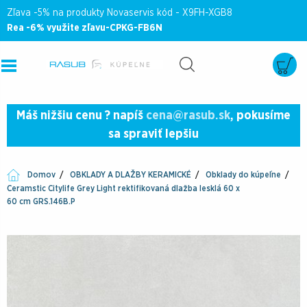
Zľava -5% na produkty Novaservis kód - X9FH-XGB8
Rea -6% využite zľavu-CPKG-FB6N
Máš nižšiu cenu ? napíš
cena@rasub.sk
, pokusíme
sa spraviť lepšiu
Domov
OBKLADY A DLAŽBY KERAMICKÉ
Obklady do kúpeľne
Ceramstic Citylife Grey Light rektifikovaná dlažba lesklá 60 x
60 cm GRS.146B.P