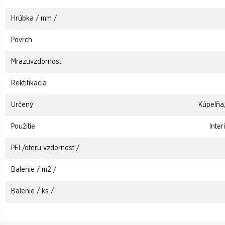
Hrúbka / mm /
Povrch
Mrazuvzdornosť
Rektifikacia
Určený
Kúpeľňa,
Použitie
Inter
PEI /oteru vzdornosť /
Balenie / m2 /
Balenie / ks /