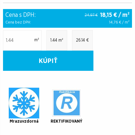
Cena s DPH:
18,15
€ / m²
24,97 €
Cena bez DPH:
14,76
€ / m²
m²
1.44 m²
26.14 €
KÚPIŤ
Mrazuvzdorná
REKTIFIKOVANÝ