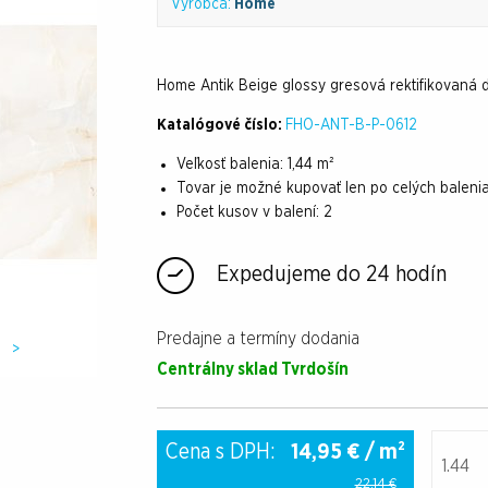
Výrobca:
Home
Home Antik Beige glossy gresová rektifikovaná 
Katalógové číslo:
FHO-ANT-B-P-0612
Veľkosť balenia:
1,44 m²
Tovar je možné kupovať len po celých baleni
Počet kusov v balení:
2
Expedujeme do 24 hodín
Predajne a termíny dodania
>
Centrálny sklad Tvrdošín
Cena s DPH:
14,95
€ / m²
22,14 €