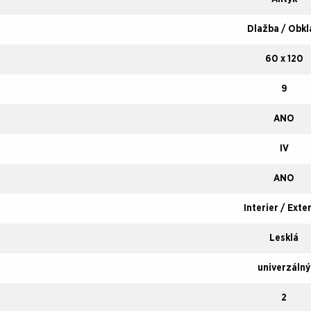
Dlažba / Obkl
60 x 120
9
ANO
IV
ANO
Interier / Exte
Lesklá
univerzálný
2