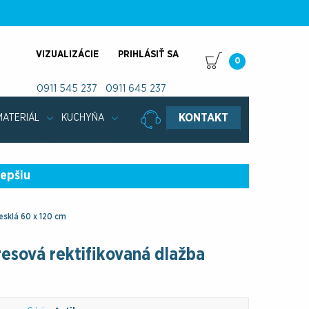
VIZUALIZÁCIE
PRIHLÁSIŤ SA
0
0911 545 237
0911 645 237
KONTAKT
MATERIÁL
KUCHYŇA
lepšiu
esklá 60 x 120 cm
esová rektifikovaná dlažba