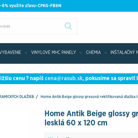
 -6% využite zľavu-CPKG-FB6N
VYBAVENIE
VINYLOVÉ MHC PANELY
CHÉMIA
INŠTALAČNÝ 
Kolekcia kúpeľňového nábytku SOME SAPPHIRE
ižšiu cenu ? napíš
cena@rasub.sk
, pokusíme sa spraviť 
ERAMICKÝCH DLAŽIEB
Home Antik Beige glossy gresová rektifikovaná dlažba l
Home Antik Beige glossy gr
lesklá 60 x 120 cm