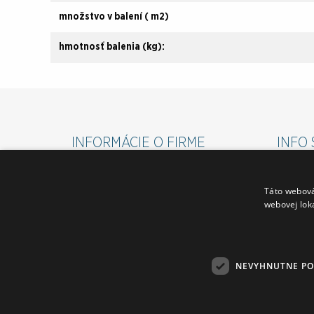
množstvo v balení ( m2)
hmotnosť balenia (kg):
INFORMÁCIE O FIRME
INFO 
O FIRME
VŠEOBE
Táto webová
FAKTURAČNÉ ÚDAJE
REKLAM
webovej lok
VZORKOVÉ PREDAJNE PO CELEJ SR
DOPRAV
SPRIEVODCA PREDAJŇOU TVRDOŠÍN
COOKIES
ODSTÚP
NEVYHNUTNE P