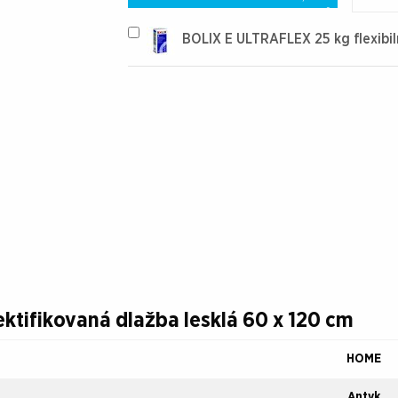
Cena bez DPH:
12,15
€ / m²
BOLIX E ULTRAFLEX 25 kg flexibil
ktifikovaná dlažba lesklá 60 x 120 cm
HOME
Antyk