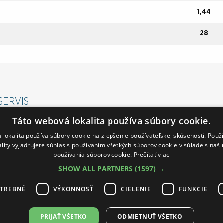
1,44
28
SERVIS
Táto webová lokalita používa súbory cookie.
CNÉ OBCHODNÉ PODMIENKY
 lokalita používa súbory cookie na zlepšenie používateľskej skúsenosti. Použ
AČNÝ PORIADOK
ality vyjadrujete súhlas s používaním všetkých súborov cookie v súlade s naš
NÉ A PLATOBNÉ PODMIENKY
používania súborov cookie.
Prečítať viac
SHOW ALL PARTNERS
(1597) →
 POLICY
ENIE OD ZMLUVY
OTREBNÉ
VÝKONNOSŤ
CIELENIE
FUNKCIE
PRIJAŤ VŠETKO
ODMIETNUŤ VŠETKO