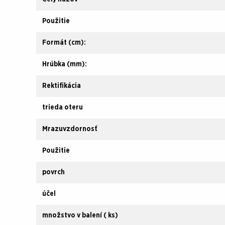
Použitie
Formát (cm):
Hrúbka (mm):
Rektifikácia
trieda oteru
Mrazuvzdornosť
Použitie
povrch
účel
množstvo v balení ( ks)