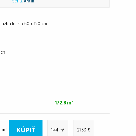
Séria:
Antik
dlažba lesklá 60 x 120 cm
ach
172.8 m²
KÚPIŤ
m²
1.44 m²
21.53 €