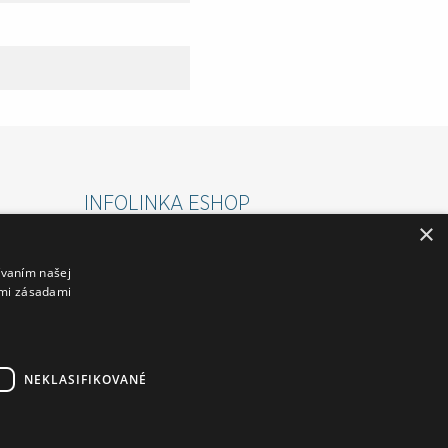
INFOLINKA ESHOP
×
PONDELOK-PIATOK 07:00 - 15:30
ívaním našej
VÁM RÁD POMÔŽE :
imi zásadami
ROMAN: 0911 645 237
PETRA: 0911 545 237
NEKLASIFIKOVANÉ