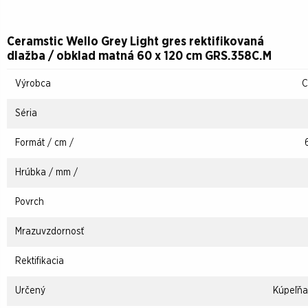
Ceramstic Wello Grey Light gres rektifikovaná
dlažba / obklad matná 60 x 120 cm GRS.358C.M
Výrobca
C
Séria
Formát / cm /
Hrúbka / mm /
Povrch
Mrazuvzdornosť
Rektifikacia
Určený
Kúpeľňa