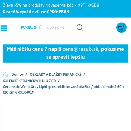
Zľava -5% na produkty Novaservis kód - X9FH-XGB8
Rea -6% využite zľavu-CPKG-FB6N
Máš nižšiu cenu ? napíš
cena@rasub.sk
, pokusíme
sa spraviť lepšiu
Domov
OBKLADY A DLAŽBY KERAMICKÉ
KOLEKCIE KERAMICKÝCH DLAŽIEB
Ceramstic Wello Grey Light gres rektifikovaná dlažba / obklad matná 60 x
120 cm GRS.358C.M