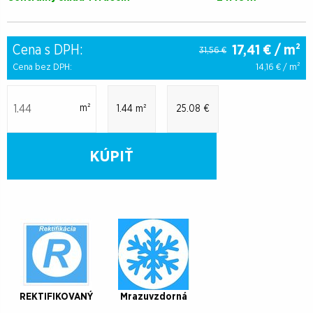
Cena s DPH:
17,41
€ / m²
31,56 €
Cena bez DPH:
14,16
€ / m²
m²
1.44 m²
25.08 €
KÚPIŤ
REKTIFIKOVANÝ
Mrazuvzdorná