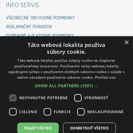
INFO SERVIS
VŠEOBECNÉ OBCHODNÉ PODMIENKY
REKLAMAČNÝ PORIADOK
DOPRAVNÉ A PLATOBNÉ PODMIENKY
×
Táto webová lokalita používa
COOKIES POLICY
súbory cookie.
ODSTÚPENIE OD ZMLUVY
Táto webová lokalita používa súbory cookie na zlepšenie
používateľskej skúsenosti. Používaním našej webovej lokality
vyjadrujete súhlas s používaním všetkých súborov cookie v súlade s
INFOLINKA ESHOP
našimi zásadami používania súborov cookie.
Prečítať viac
SHOW ALL PARTNERS
(1597) →
PONDELOK-PIATOK 07:00 - 15:30
VÁM RÁD POMÔŽE :
NEVYHNUTNE POTREBNÉ
VÝKONNOSŤ
ROMAN: 0911 645 237
CIELENIE
FUNKCIE
NEKLASIFIKOVANÉ
PETRA: 0911 545 237
PRIJAŤ VŠETKO
ODMIETNUŤ VŠETKO