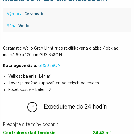
Výrobca:
Ceramstic
Séria:
Wello
Ceramstic Wello Grey Light gres rektifikovaná dlažba / obklad
matná 60 x 120 cm GRS.358C.M
Katalógové číslo:
GRS.358C.M
Veľkosť balenia:
1,44 m²
Tovar je možné kupovať len po celých baleniach
Počet kusov v balení:
2
Expedujeme do 24 hodín
Predajne a termíny dodania
Centrálny sklad Tvrdošín
24.48 m²