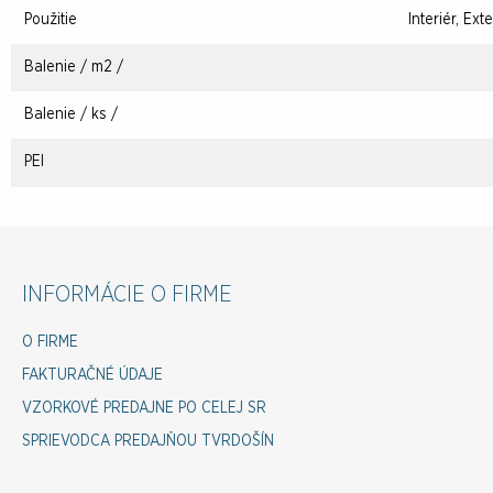
Použitie
Interiér, Ext
Balenie / m2 /
Balenie / ks /
PEI
INFORMÁCIE O FIRME
O FIRME
FAKTURAČNÉ ÚDAJE
VZORKOVÉ PREDAJNE PO CELEJ SR
SPRIEVODCA PREDAJŇOU TVRDOŠÍN