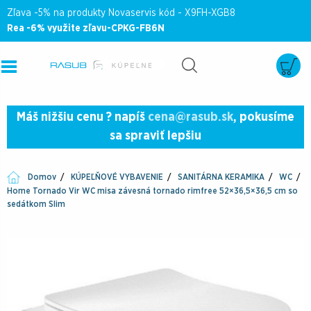
Zľava -5% na produkty Novaservis kód - X9FH-XGB8
Rea -6% využite zľavu-CPKG-FB6N
Máš nižšiu cenu ? napíš
cena@rasub.sk
, pokusíme
sa spraviť lepšiu
Domov
KÚPEĽŇOVÉ VYBAVENIE
SANITÁRNA KERAMIKA
WC
Home Tornado Vir WC misa závesná tornado rimfree 52×36,5×36,5 cm so
sedátkom Slim