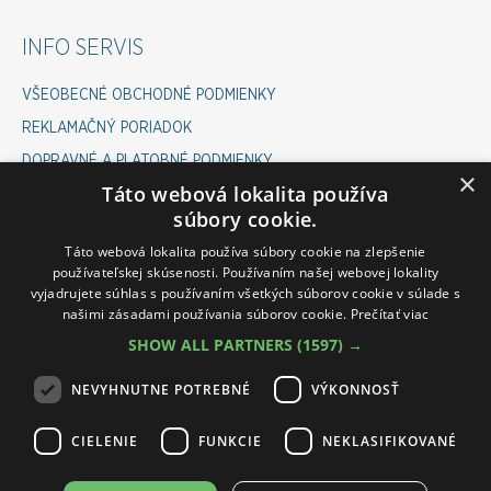
INFO SERVIS
VŠEOBECNÉ OBCHODNÉ PODMIENKY
REKLAMAČNÝ PORIADOK
DOPRAVNÉ A PLATOBNÉ PODMIENKY
×
Táto webová lokalita používa
COOKIES POLICY
súbory cookie.
ODSTÚPENIE OD ZMLUVY
Táto webová lokalita používa súbory cookie na zlepšenie
používateľskej skúsenosti. Používaním našej webovej lokality
vyjadrujete súhlas s používaním všetkých súborov cookie v súlade s
INFOLINKA ESHOP
našimi zásadami používania súborov cookie.
Prečítať viac
SHOW ALL PARTNERS
(1597) →
PONDELOK-PIATOK 07:00 - 15:30
VÁM RÁD POMÔŽE :
NEVYHNUTNE POTREBNÉ
VÝKONNOSŤ
ROMAN: 0911 645 237
CIELENIE
FUNKCIE
NEKLASIFIKOVANÉ
PETRA: 0911 545 237