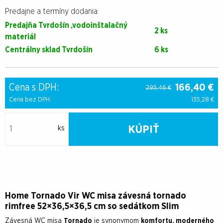
Predajne a termíny dodania
Predajňa Tvrdošín ,vodoinštalačný
2 ks
materiál
Centrálny sklad Tvrdošín
6 ks
Cena s DPH:
166,40
€
295,46 €
Cena bez DPH:
135,28
€
KÚPIŤ
ks
Home Tornado Vir WC misa závesná tornado
rimfree 52×36,5×36,5 cm so sedátkom Slim
Závesná WC misa
Tornado
je synonymom
komfortu, moderného