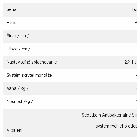
Séria
To
Farba
B
Šírka
/ cm /
Hĺbka / cm /
Nastaviteľné splachovanie
2/4 l a
Systém skrytej montáže
Váha / kg /
Nosnosť /kg /
Sedátkom Antibakteriálne Sl
system rychleho odo
V balení