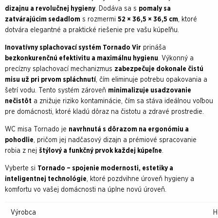
dizajnu a revolučnej hygieny
. Dodáva sa s
pomaly sa
zatvárajúcim sedadlom
s rozmermi
52 × 36,5 × 36,5 cm
, ktoré
dotvára elegantné a praktické riešenie pre vašu kúpeľňu.
Inovatívny splachovací systém Tornado Vir
prináša
bezkonkurenčnú efektivitu a maximálnu hygienu
. Výkonný a
precízny splachovací mechanizmus
zabezpečuje dokonale čistú
misu už pri prvom spláchnutí
, čím eliminuje potrebu opakovania a
šetrí vodu. Tento systém zároveň
minimalizuje usadzovanie
nečistôt
a znižuje riziko kontaminácie, čím sa stáva ideálnou voľbou
pre domácnosti, ktoré kladú dôraz na čistotu a zdravé prostredie.
WC misa Tornado je
navrhnutá s dôrazom na ergonómiu a
pohodlie
, pričom jej nadčasový dizajn a prémiové spracovanie
robia z nej
štýlový a funkčný prvok každej kúpeľne
.
Vyberte si
Tornado – spojenie modernosti, estetiky a
inteligentnej technológie
, ktoré pozdvihne úroveň hygieny a
komfortu vo vašej domácnosti na úplne novú úroveň.
Výrobca
H