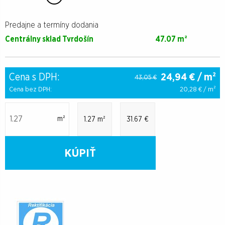
Predajne a termíny dodania
Centrálny sklad Tvrdošín
47.07 m²
Cena s DPH:
24,94
€ / m²
43,05 €
Cena bez DPH:
20,28
€ / m²
m²
1.27 m²
31.67 €
KÚPIŤ