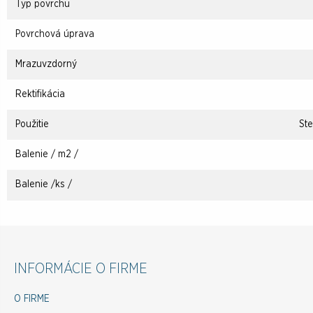
Typ povrchu
Povrchová úprava
Mrazuvzdorný
Rektifikácia
Použitie
Ste
Balenie / m2 /
Balenie /ks /
INFORMÁCIE O FIRME
O FIRME