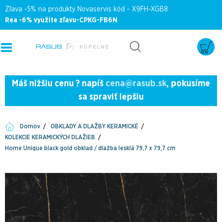
Zľava -5% na produkty Novaservis kód - X9FH-XGB8
Rea -6% využite zľavu-CPKG-FB6N
Máš nižšiu cenu ? napíš
cena@rasub.sk
, pokusíme
sa spraviť lepšiu
Domov
OBKLADY A DLAŽBY KERAMICKÉ
KOLEKCIE KERAMICKÝCH DLAŽIEB
Home Unique black gold obklad / dlažba lesklá 79,7 x 79,7 cm