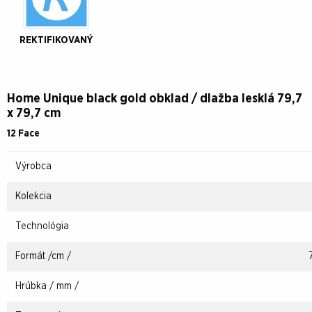
REKTIFIKOVANÝ
Home Unique black gold obklad / dlažba lesklá 79,7
x 79,7 cm
12 Face
Výrobca
Kolekcia
Technológia
Formát /cm /
Hrúbka / mm /